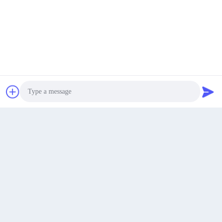
Invia
Get a Quote
- No, no, no, no.280Housha Road, città di Houjie, città di
Photo
Dongguan, Guangdong, Cina
Indirizzo
Video Call
Audio Call
sunny.xu@woolsche.com
E-mail